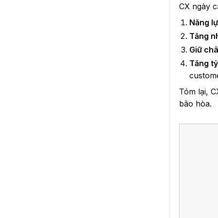
CX ngày cà
Năng lự
Tăng nh
Giữ châ
Tăng tỷ
custome
Tóm lại, C
bão hòa.