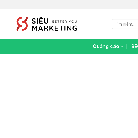
Chuyển
đến
nội
Tìm
dung
kiếm:
Quảng cáo
SE