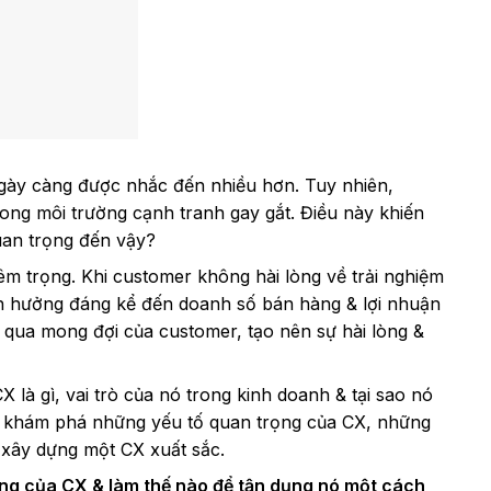
gày càng được nhắc đến nhiều hơn. Tuy nhiên,
rong môi trường cạnh tranh gay gắt. Điều này khiến
quan trọng đến vậy?
m trọng. Khi customer không hài lòng về trải nghiệm
nh hưởng đáng kể đến doanh số bán hàng & lợi nhuận
 qua mong đợi của customer, tạo nên sự hài lòng &
là gì, vai trò của nó trong kinh doanh & tại sao nó
sẽ khám phá những yếu tố quan trọng của CX, những
 xây dựng một CX xuất sắc.
ọng của CX & làm thế nào để tận dụng nó một cách