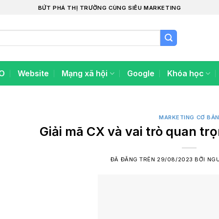
BỨT PHÁ THỊ TRƯỜNG CÙNG SIÊU MARKETING
O
Website
Mạng xã hội
Google
Khóa học
MARKETING CƠ BẢ
Giải mã CX và vai trò quan tr
ĐÃ ĐĂNG TRÊN
29/08/2023
BỞI
NGU