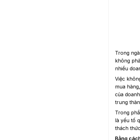
Trong ngà
không phải
nhiều doan
Việc không
mua hàng,
của doanh 
trung thàn
Trong phần
là yếu tố
thách thứ
Bằng cách