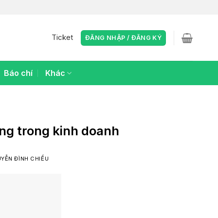
Ticket
ĐĂNG NHẬP / ĐĂNG KÝ
Báo chí
Khác
N
ọng trong kinh doanh
YỄN ĐÌNH CHIỂU