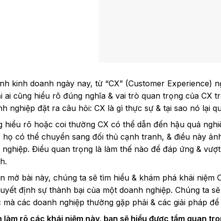
nh kinh doanh ngày nay, từ “CX” (Customer Experience) n
 ai cũng hiểu rõ đúng nghĩa & vai trò quan trọng của CX t
h nghiệp đặt ra câu hỏi: CX là gì thực sự & tại sao nó lại 
 hiểu rõ hoặc coi thường CX có thể dẫn đến hậu quả nghiê
 họ có thể chuyển sang đối thủ cạnh tranh, & điều này ả
nghiệp. Điều quan trọng là làm thế nào để đáp ứng & vượt
h.
 mở bài này, chúng ta sẽ tìm hiểu & khám phá khái niệm CX 
 quyết định sự thành bại của một doanh nghiệp. Chúng ta 
c mà các doanh nghiệp thường gặp phải & các giải pháp để
 làm rõ các khái niệm này, bạn sẽ hiểu được tầm quan tr