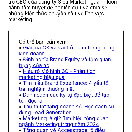
trò CEO của công ty Siêu Marketing, anh luôn
dành tâm huyết để nghiên cứu và chia sẻ
những kiến thức chuyên sâu về lĩnh vực
marketing.
Giải mã CX và vai trò quan trọng trong
kinh doanh
Định nghĩa Brand Equity và tầm quan
trọng của nó
Hiểu rõ Mô hình 3C - Phân tích
marketing hiệu quả
Tìm hiểu Brand Experience: 4 yếu tố
trải nghiệm thương hiệu
Danh sách các ký tự đặc biệt để tạo
tên độc lạ
Thủ thuật tăng doanh số: Học cách sử
dụng Lead Generation
Marketing là gì? Tìm hiểu tổng quan
ngành Marketing trong năm 2024
Tổng quan về Accesstrade: 5 điều