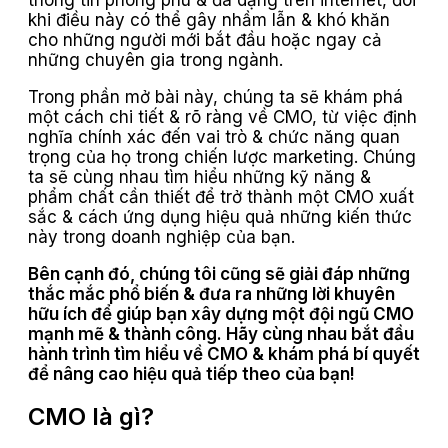
thông tin phong phú & đa dạng trên internet, đôi
khi điều này có thể gây nhầm lẫn & khó khăn
cho những người mới bắt đầu hoặc ngay cả
những chuyên gia trong ngành.
Trong phần mở bài này, chúng ta sẽ khám phá
một cách chi tiết & rõ ràng về CMO, từ việc định
nghĩa chính xác đến vai trò & chức năng quan
trọng của họ trong chiến lược marketing. Chúng
ta sẽ cùng nhau tìm hiểu những kỹ năng &
phẩm chất cần thiết để trở thành một CMO xuất
sắc & cách ứng dụng hiệu quả những kiến ​​thức
này trong doanh nghiệp của bạn.
Bên cạnh đó, chúng tôi cũng sẽ giải đáp những
thắc mắc phổ biến & đưa ra những lời khuyên
hữu ích để giúp bạn xây dựng một đội ngũ CMO
mạnh mẽ & thành công. Hãy cùng nhau bắt đầu
hành trình tìm hiểu về CMO & khám phá bí quyết
để nâng cao hiệu quả tiếp theo của bạn!
CMO là gì?