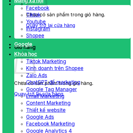
Mạng xã hội
Facebook
Chưa có sản phẩm trong giỏ hàng.
Tiktok
Youtube
Quay trở lại cửa hàng
Instagram
Shopee
Google
Giỏ hàng
Khóa học
Tiktok Marketing
Kinh doanh trên Shopee
Zalo Ads
ChatGPT để marketing
Chưa có sản phẩm trong giỏ hàng.
Google Tag Manager
Quay trở lại cửa hàng
Email Marketing
Content Marketing
Thiết kế website
Google Ads
Facebook Marketing
Google Analytics 4