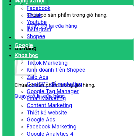
Mạng xã hội
Facebook
Chưa có sản phẩm trong giỏ hàng.
Tiktok
Youtube
Quay trở lại cửa hàng
Instagram
Shopee
Google
Giỏ hàng
Khóa học
Tiktok Marketing
Kinh doanh trên Shopee
Zalo Ads
ChatGPT để marketing
Chưa có sản phẩm trong giỏ hàng.
Google Tag Manager
Quay trở lại cửa hàng
Email Marketing
Content Marketing
Thiết kế website
Google Ads
Facebook Marketing
Google Analytics 4