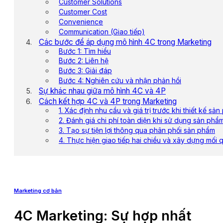
Customer Solutions
Customer Cost
Convenience
Communication (Giao tiếp)
Các bước để áp dụng mô hình 4C trong Marketing
Bước 1: Tìm hiểu
Bước 2: Liên hệ
Bước 3: Giải đáp
Bước 4: Nghiên cứu và nhận phản hồi
Sự khác nhau giữa mô hình 4C và 4P
Cách kết hợp 4C và 4P trong Marketing
1. Xác định nhu cầu và giá trị trước khi thiết kế sả
2. Đánh giá chi phí toàn diện khi sử dụng sản phẩ
3. Tạo sự tiện lợi thông qua phân phối sản phẩm
4. Thực hiện giao tiếp hai chiều và xây dựng mối 
Marketing cơ bản
4C Marketing: Sự hợp nhất